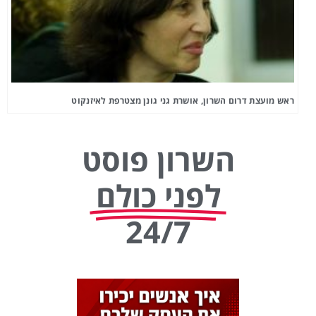
ראש מועצת דרום השרון, אושרת גני גונן מצטרפת לאיזנקוט
השרון פוסט
לפני כולם
24/7