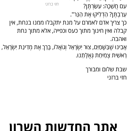
חזי ברזני
עִם חֲשֵׁכָה: עִשַּׂרְתֶּן?
עֵרַבְתֶּן? הַדְלִיקוּ אֶת הַנֵּר".
כך צריך אדם לאמרם על מנת יתקבלו ממנו בנחת, אין
קבלה ואין חינוך מתוך כעס וכפייה, אלא מתוך נחת
ואהבה.
אָבִינוּ שֶׁבַּשָּׁמַיִם, צוּר יִשְׂרָאֵל וְגוֹאֲלוֹ, בָּרֵךְ אֶת מְדִינַת יִשְׂרָאֵל,
רֵאשִׁית צְמִיחַת גְּאֻלָּתֵנוּ.
שבת שלום ומבורך
חזי ברזני
אתר החדשות השרון