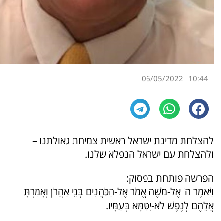
06/05/2022
10:44
להצלחת מדינת ישראל ראשית צמיחת גאולתנו –
ולהצלחת עם ישראל הנפלא שלנו.
הפרשה פותחת בפסוק:
וַיֹּאמֶר ה' אֶל-מֹשֶׁה אֱמֹר אֶל-הַכֹּהֲנִים בְּנֵי אַהֲרֹן וְאָמַרְתָּ
אֲלֵהֶם לְנֶפֶשׁ לֹא-יִטַּמָּא בְּעַמָּיו.