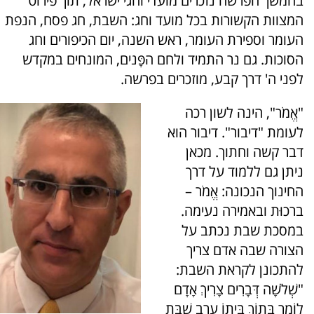
בהמשך הפרשה נזכרים מועדי וחגי ישראל, תוך פירוט
המצוות הקשורות בכל מועד וחג: השבת, חג פסח, הנפת
העומר וספירת העומר, ראש השנה, יום הכיפורים וחג
הסוכות. גם נר התמיד ולחם הפָּנים, המונחים במקדש
לפני ה' דרך קבע, מוזכרים בפרשה.
"אֱמֹר", הינה לשון רכה
לעומת "דיבור". דיבור הוא
דבר קשה וחתוך. מכאן
ניתן גם ללמוד על דרך
החינוך הנכונה: אֱמֹר –
ברכוּת ובאמירה נעימה.
במסכת שבת נכתב על
הצורה שבה אדם צריך
להתכונן לקראת השבת:
"שְׁלֹשָׁה דְּבָרִים צָרִיךְ אָדָם
לוֹמַר בְּתוֹךְ בֵּיתוֹ עֶרֶב שַׁבָּת