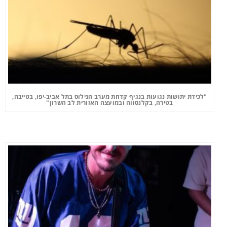
"לכידת יתושות נגועות בנגיף קדחת מערב הנילוס בתל אביב-יפו, בטייבה,
בטירה, בקלנסווה ובמועצה האזורית לב השרון"