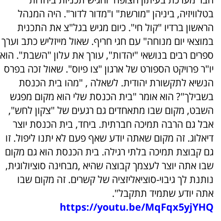
בטלוויזיה, ביניהן "מורשת" ו"מדור לדור". היה המנהל
הראשון ברדיו "קול חי". כיום מגיש בגל"צ את התכנית
במוצאי יום מנוחה" עם חגי חריף. שאול מייזליש כתב וערך
ספרים רבים בנושאי "יהדות", עורך את עלון "השבת". הוא
יו"ר פרויקט הספורט של ארגון "צו פיוס". שאול זכה בפרס
הנשיא לתקשורת יהודית. לשאלה , "מהו בית הכנסת
בשבילך"? הוא אומר "בית הכנסת שלי הוא מקום מפגש
השבט, מקום שבו מתאחדים גם רגעים של "צקון לחש",
אבל גם הרבה תמיכה חברתית. ביחד, בית הכנסת יוצר
דיאלוג. זה מקום שאתה יודע שאף פעם לא יתנו ליפול. זו
גם קבוצת תמיכה בלתי רגילה. בית הכנסת הוא גם מקום
שבו אתה יוצר לעצמך קבוצה שהיא ,מבחינה סוציולוגית,
נותנת לך גיבוי-סוציאליזציה של קשרים. זה מקום שבו
אתה יודע שתמיד תתקבל".
https://youtu.be/MqFqx5yjYHQ