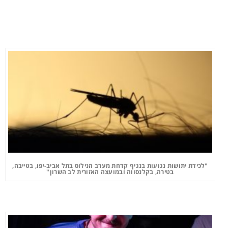
"לכידת יתושות נגועות בנגיף קדחת מערב הנילוס בתל אביב-יפו, בטייבה,
בטירה, בקלנסווה ובמועצה האזורית לב השרון"