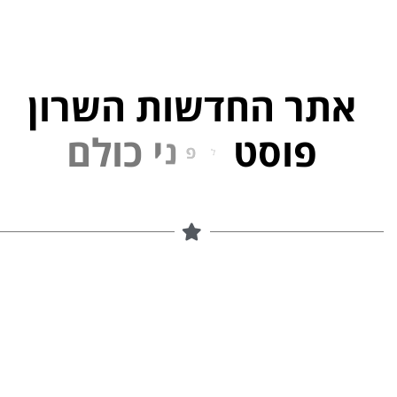
אתר החדשות השרון
פוסט
ל
פ
נ
י