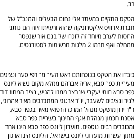
רב.
הטקס התקיים במעמד אלי נחום הבעלים והמנכ"ל של
חברת אדוויס אלקטרוניקה שהוא ורעייתו זיוה הם נותני
החסות לערב מיוחד זה לזכרו של בנם אור שנפטר
ממחלה ואף תרמו 2 מלגות מרשימות לסטודנטים.
כיבדו את הטקס בנוכחותם ראש העיר מר רפי סער ונציגים
מעיריית כפר סבא, אריה אברהם ממלא מקום נשיא ליונס
כפר סבא חומי יעקבי שנבצר ממנו להגיע, נציב המחוז דוד
לניר ונציבים לשעבר, יו"ר ארגוני המתנדבים מאיר אהרוני,
ד"ר ירון מושקט מנהל המרכז הרפואי מאיר בכפר סבא,
אסנת חכמון מנהלת אגף החינוך בעיריית כפר סבא
ומכובדים רבים נוספים. מועדון ליונס כפר סבא הינו אחד
מתוך עשרות מועדוני ליונס בישראל. הליונס הינו ארגון