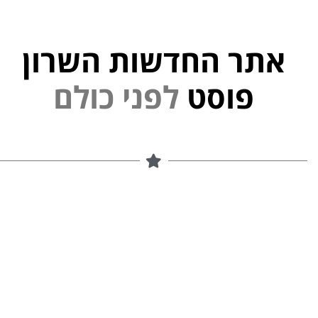
אתר החדשות השרון
י
נ
פ
ל
פוסט
ם
ל