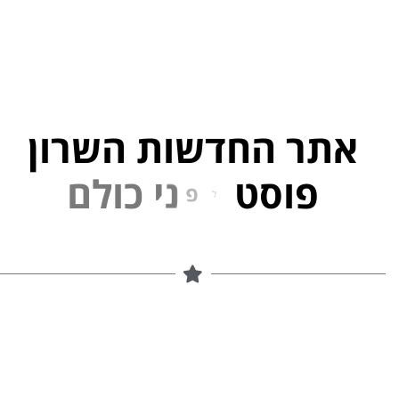
אתר החדשות השרון
פוסט
ל
פ
נ
י