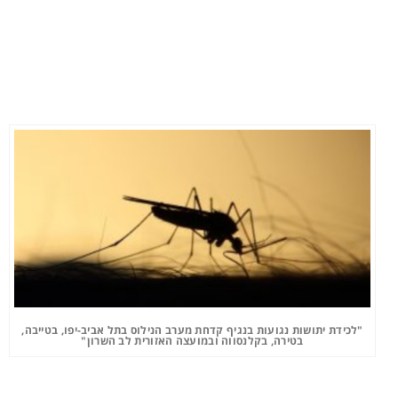
"לכידת יתושות נגועות בנגיף קדחת מערב הנילוס בתל אביב-יפו, בטייבה,
בטירה, בקלנסווה ובמועצה האזורית לב השרון"