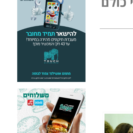
כ
ו
ל
ם
ל
פ
נ