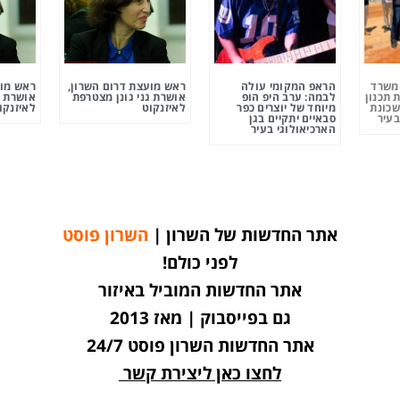
ומשרד
הראפ המקומי עולה
ראש מועצת דרום השרון,
ראש מוע
 תכנון
לבמה: ערב היפ הופ
אושרת גני גונן מצטרפת
אושרת ג
שכונת
מיוחד של יוצרים כפר
לאיזנקוט
לאיזנקו
בעיר
סבאיים יתקיים בגן
הארכיאולוגי בעיר
אתר החדשות של השרון |
השרון פוסט
לפני כולם!
אתר החדשות המוביל באיזור
גם בפייסבוק | מאז 2013
אתר החדשות השרון פוסט 24/7
לחצו כאן ליצירת קשר