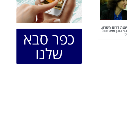
צת דרום השרון,
ני גונן מצטרפת
כפר סבא
ט
שלנו