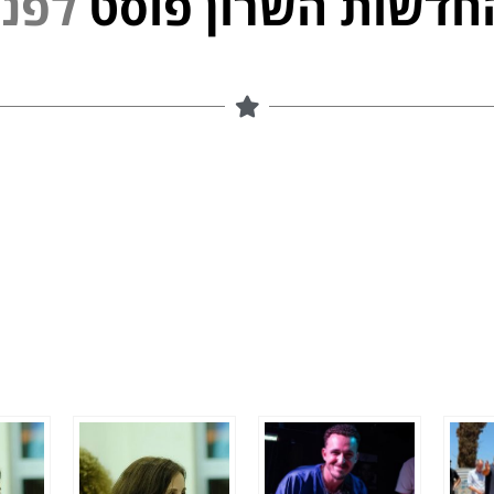
חדשות השרון פוסט
י
נ
פ
ל