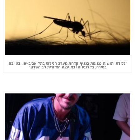
"לכידת יתושות נגועות בנגיף קדחת מערב הנילוס בתל אביב-יפו, בטייבה,
בטירה, בקלנסווה ובמועצה האזורית לב השרון"