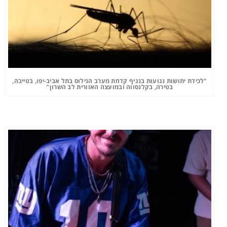
"לכידת יתושות נגועות בנגיף קדחת מערב הנילוס בתל אביב-יפו, בטייבה,
בטירה, בקלנסווה ובמועצה האזורית לב השרון"