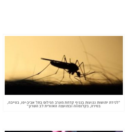
"לכידת יתושות נגועות בנגיף קדחת מערב הנילוס בתל אביב-יפו, בטייבה,
בטירה, בקלנסווה ובמועצה האזורית לב השרון"