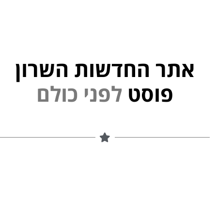
אתר החדשות השרון
פוסט
ל
פ
נ
י