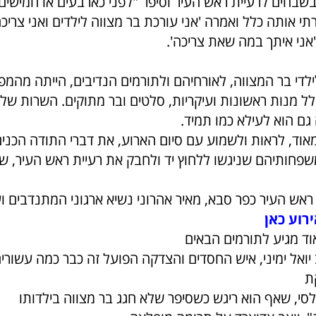
שבחים לרעיית ראש העיר וסיפר "לפני כארבעים או חמישים 
י אותה כלל ואמרה 'אני עורכת בר מצווה לילדים ואני צריכ
אני איתך במה שאת צריכה'.
לדי בר המצווה, לאורחיהם ולתורמים הנדיבים, הייתה מהמפ
לל מנות ראשונות ועיקריות, סלטים ובר מתוקים. השרות של
גם הוא לעילא כמו תמיד.
אוד, לראות ולשמוע עם סיום הארוע, את דברי התודה הכני
משפחותיהם שניגשו ללחוץ יד ולחבק את רעיית ראש העיר,
אש העיר כפר סבא, מאיר אהרוני נשיא ארגוני המתנדבים וע
רוע כאן
וד מגיע לתורמים הבאים
יואל ימיני, איש החסדים והצדקה הפועל זה כבר כמה עשורי
ת
סי, שאף הוא ריגש כשסיפר שלא חגג בר מצווה בילדותו