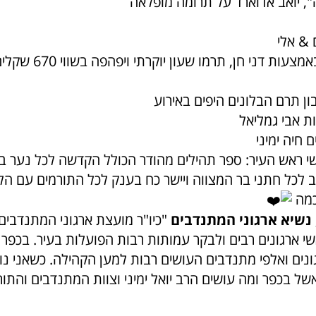
 יואב אדוארד על תרומה מופלאה
 & אלי
"זמן שעונים" באמצעות דני 
ון תרם הבלונים היפים באירוע
ת אבי גמליאל
 חיה ימיני
י ראש העיר: ספר תהילים מהודר הכולל הקדשה לכל נער בר
ב לכל חתני בר המצווה ויישר כח בענק לכל התורמים עם ה
כמה
 נשיא ארגוני המתנדבים
"כיו"ר מועצת ארגוני המתנדבים,
י ארגונים רבים ולבקר עמותות רבות הפועלות בעיר. בכפר 
ונים ואלפי מתנדבים העושים רבות למען הקהילה.
כשאני נו
 בכפר ומה עושים הרב יואל ימיני וצוות המתנדבים והתורמ