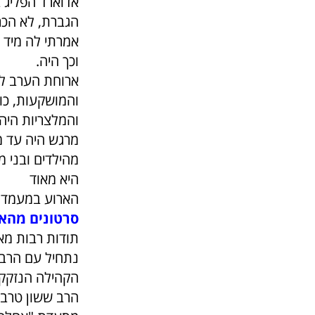
אדוארד הפליג ב
הגברת, לא הכרת
אמרתי לה מיד '
וכך היה.
ארוחת הערב לי
והמושקעות, כו
והמלצריות היה 
מרגש היה עד מ
מהילדים ובני 
היא מאוד
הארוע במעמד ר
סרטונים מהאי
תודות רבות מא
נתחיל עם הרב 
הקהילה הנזקק
הרב ששון טרבל