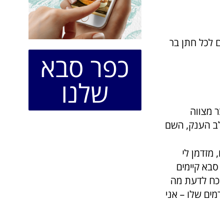
חן, תרמו שעון יוקרתי ויפהפה בשווי 670 שקלים לכל חתן בר
כפר סבא
שלנו
 מצווה
לב הענק, השם
 מזדמן לי
סבא קיימים
כח לדעת מה
ים שלו – אני