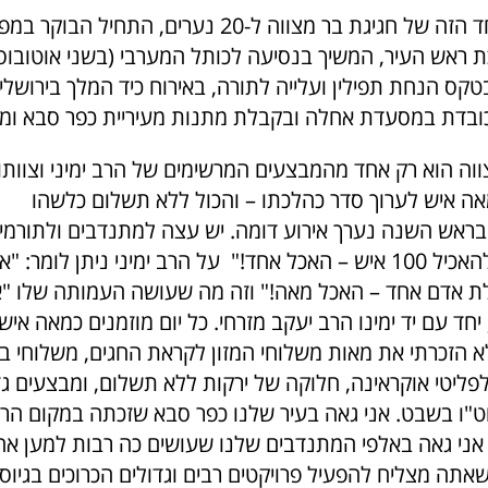
"המבצע המיוחד הזה של חגיגת בר מצווה ל-20 נערים, התחי
 ראש העיר, המשיך בנסיעה לכותל המערבי (בשני אוטובוסי
קס הנחת תפילין ועלייה לתורה, באירוח כיד המלך בירושלי
ובדת במסעדת אחלה ובקבלת מתנות מעיריית כפר סבא ומת
ווה הוא רק אחד מהמבצעים המרשימים של הרב ימיני וצוותו
מאה איש לערוך סדר כהלכתו – והכול ללא תשלום כלשהו
בראש השנה נערך אירוע דומה.
יש עצה למתנדבים ולתורמי
 – האכל אחד!"
על הרב ימיני ניתן לומר: "א
 אדם אחד – האכל מאה!"
וזה מה שעושה העמותה שלו "
חד עם יד ימינו הרב יעקב מזרחי. כל יום מוזמנים כמאה אי
א הזכרתי את מאות משלוחי המזון לקראת החגים, משלוחי בג
לפליטי אוקראינה, חלוקה של ירקות ללא תשלום, ומבצעים גד
ט"ו בשבט.
אני גאה בעיר שלנו כפר סבא שזכתה במקום הר
 אני גאה באלפי המתנדבים שלנו שעושים כה רבות למען אחר
 שאתה מצליח להפעיל פרויקטים רבים וגדולים הכרוכים בגיוס