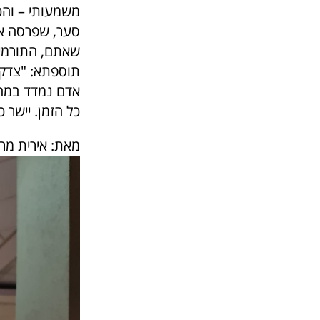
משמעותי – והכ
סער, שפרסה את
שאתם, התורמים
תוספתא: "צדקה
אדם נמדד במה 
כל הזמן. יישר כ
מאת: אירית מר