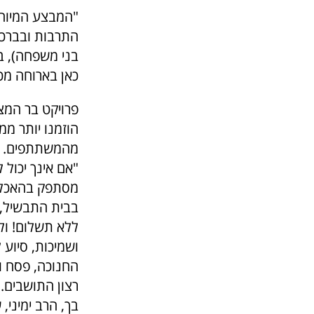
התרבות ובברכת
בני משפחה), בט
כאן בארוחה מכ
פרויקט בר המצ
הוזמנו יותר מ
מהמשתתפים.
"אם אינך יכול להאכיל 100 איש
מסתפק בהאכלת
בבית התבשיל, י
ללא תשלום!
ול
ושמיכות, סיוע 
החנוכה, פסח ו
רצון התושבים.
בך, הרב ימיני,