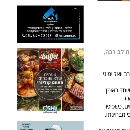
ת לב רבה,
, הרב יואל ימיני
וחד באופן
רד.
ים, כשסיפר
 מבחינתו,