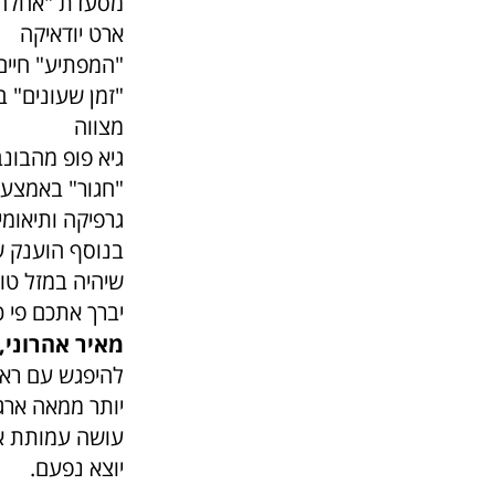
מסעדת "אחלה",
ארט יודאיקה
"המפתיע" חיים
מצווה
גיא פופ מהבונב
"חגור" באמצעו
גרפיקה ותיאומים
בנוסף הוענק ש
שיהיה במזל טו
יברך אתכם פי 
מאיר אהרוני,
להיפגש עם ראש
יותר ממאה ארג
עושה עמותת אשל
יוצא נפעם.