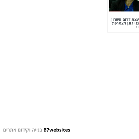
צת דרום השרון,
ני גונן מצטרפת
ט
B7websites
בנייה וקידום אתרים