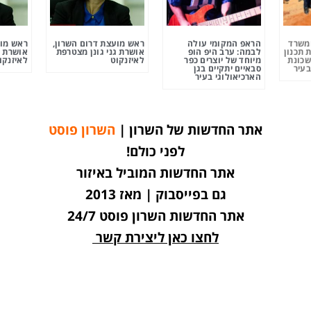
ומשרד
הראפ המקומי עולה
ראש מועצת דרום השרון,
ראש מוע
 תכנון
לבמה: ערב היפ הופ
אושרת גני גונן מצטרפת
אושרת ג
שכונת
מיוחד של יוצרים כפר
לאיזנקוט
לאיזנקו
בעיר
סבאיים יתקיים בגן
הארכיאולוגי בעיר
אתר החדשות של השרון |
השרון פוסט
לפני כולם!
אתר החדשות המוביל באיזור
גם בפייסבוק | מאז 2013
אתר החדשות השרון פוסט 24/7
לחצו כאן ליצירת קשר