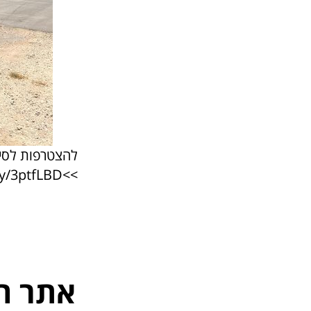
להצטרפות לסיי
.ly/3ptfLBD
>>
אתר ה