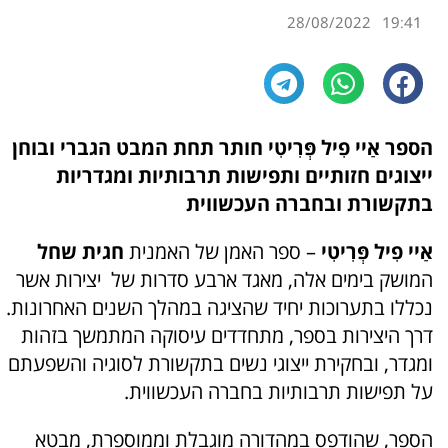
28/08/2022
19:41
הספר אַיי פִיל פְּרִיטִי
חותר תחת המבט הגברי ובוחן
ייצוגים חזותיים ותפישות תרבותיות ומגדריות
בתקשורת ובחברה העכשווית
אַיי פִיל פְּרִיטִי
– ספר האמן של האמנית
חגית שחל
המושק בימים אלה, מאגד
ארבע סדרות של יצירות אשר
נכללו בתערוכות יחיד שהציגה במהלך השנים האחרונות.
דרך היצירות בספר, מתחדדים עיסוקה המתמשך בזהות
ומגדר, ובחקירת ייצוגי נשים בתקשורת לסוגיה
והשפעתם
על תפישות תרבותיות בחברה העכשווית.
הספר, שהודפס במהדורה מוגבלת וממוספרת,
מבטא