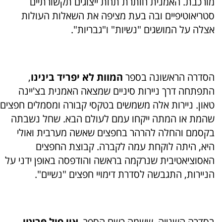
מורכבת. האמנית חותרת תחת ייצוגים תקשורתיים
סטריאוטיפיים ובה בעת מציפה את השאלות העולות
אצלה על המושגים "נשיות" ו"גבריות".
הסדרה הראשונה בספר
המוות לא יפריד בינינו
,
התפתחה דרך ניירות סיניים שמצאה האמנית בצ'יינה
טאון. ניירות אלה משמשים בטקסי קבורה ומסמלים חפצים
שהמת או המתה ייקחו עמם לעולם הבא. שחל נשבתה
בקסמם והחלה להרהר בחפצים שאשה מערבית ואולי
היא, היתה לוקחת עמה לקברה. קבוצת החפצים
האסוציאטיבית שנרקמה בראשה והודפסה באופן ידני על
הניירות, התגבשה לסדרת דימויי חפצים "נשיים".
בסדרה השנייה, ששמה כשם הספר,
אַיי פִיל פְּרִיטִי
,