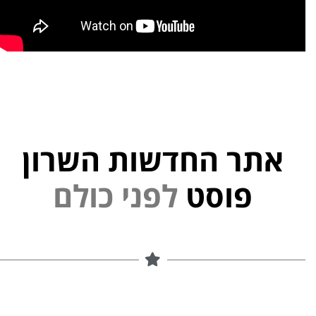
אתר החדשות השרון
פ
נ
ל
י
פוסט
ם
ל
ו
כ