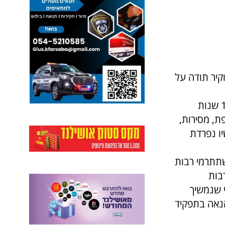
קיר תודה על
ספי זיו :"אני ממשיכה לאתגר הבא. תודה לכל האנשים הטובים שהכרתי ב15 שנות
ת, מסירות,
יו נפרדת
שתתרמי רבות
שנים.נהניתי רבות
 שנמשיך
נאה בתפקיד