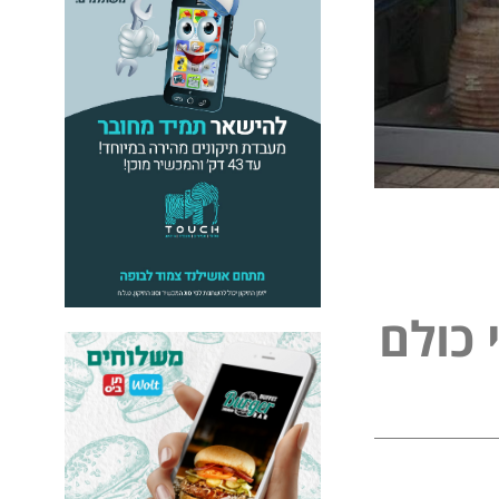
ל
פ
כ
ו
ל
ם
נ
י
י