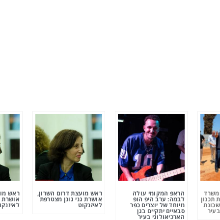
ומשרד
הראפ המקומי עולה
ראש מועצת דרום השרון,
ראש מוע
 תכנון
לבמה: ערב היפ הופ
אושרת גני גונן מצטרפת
אושרת ג
שכונת
מיוחד של יוצרים כפר
לאיזנקוט
לאיזנקו
בעיר
סבאיים יתקיים בגן
הארכיאולוגי בעיר