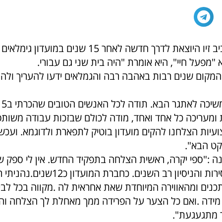
ברכות לספי אביב זיו היוצאת לדרך חדשה לאחר 15 שנים במועדון גימלאים
 "מפעל חיי", היא אומרת "היה בית שני גם עבורי.
המקום שנים רבות באהבה רבה והגמלאים ידעו להעריך ולהו
 ומעריכה כל אחד ואחד, מודה לכולם שבזכות עבודה משותפ
עיות הצלחנו להקים מועדון בוטיק לתפארת ולדוגמא. ועכש
קט הבא".
ה :"
ספי יקרה, ראשית הצלחה בתפקיד החדש. אין לי ספק 
מהיכולות והמסירות והניסיון רב השנים. כחברת המועדון כ12
נים ומהאווירה המיוחדת שאת אחראית לה .מקווה בכל לבי
מידה .ואם כל הצער על הפרידה ממך מאחלת לך הצלחה וה
 מתגעגעת".