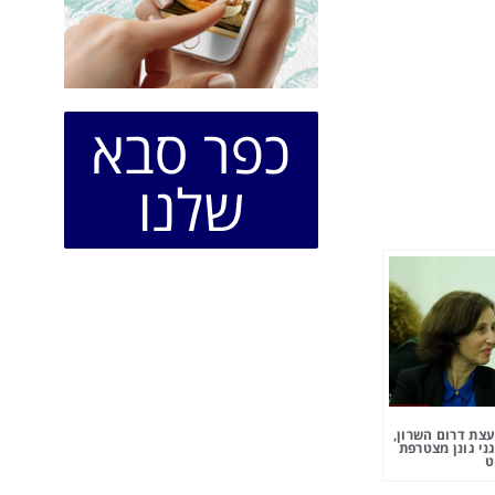
כפר סבא
שלנו
צת דרום השרון,
ני גונן מצטרפת
ט