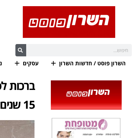
השרון פוסט / חדשות השרון
עסקים
נ
ברכות לס
15 שנים במועדון גימלאים סירקין-כפר-סבא