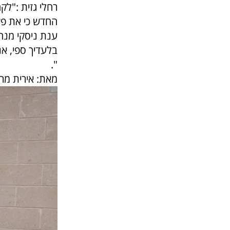
רחלי גזית :"ל
החדש כי את פש
ענת ניסקי מנה
בלעדיך ספי, א
".
מאת: אירית מר