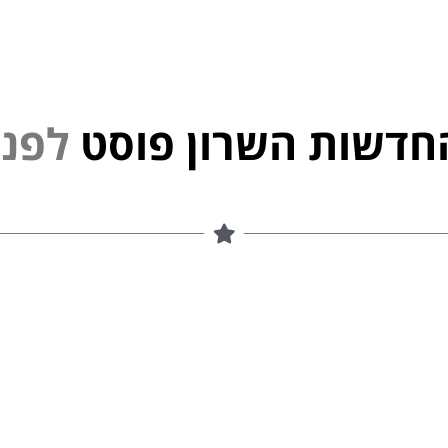
חדשות השרון פוסט
י
נ
פ
ל