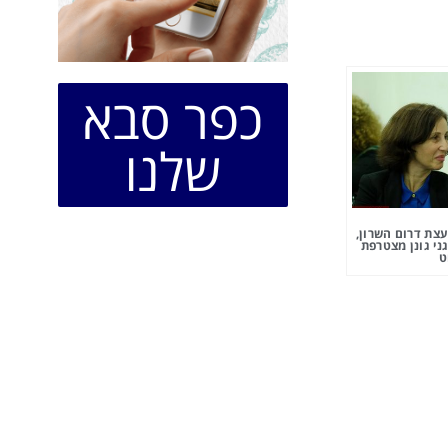
כפר סבא
שלנו
צת דרום השרון,
ני גונן מצטרפת
ט