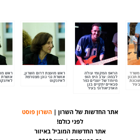
ומשרד
הראפ המקומי עולה
ראש מועצת דרום השרון,
ראש מוע
 תכנון
לבמה: ערב היפ הופ
אושרת גני גונן מצטרפת
אושרת ג
שכונת
מיוחד של יוצרים כפר
לאיזנקוט
לאיזנקו
בעיר
סבאיים יתקיים בגן
הארכיאולוגי בעיר
אתר החדשות של השרון |
השרון פוסט
לפני כולם!
אתר החדשות המוביל באיזור