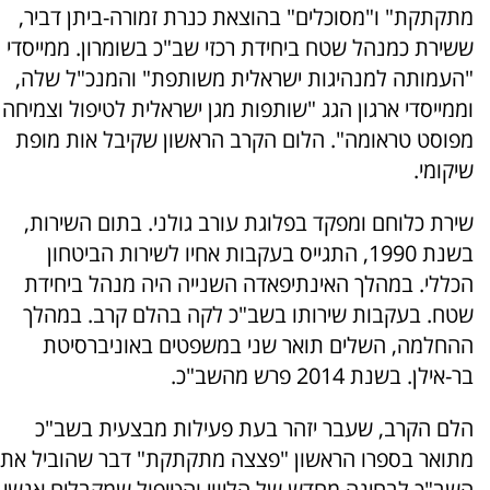
מתקתקת" ו"מסוכלים" בהוצאת כנרת זמורה-ביתן דביר,
ששירת כמנהל שטח ביחידת רכזי שב"כ בשומרון. ממייסדי
"העמותה למנהיגות ישראלית משותפת" והמנכ"ל שלה,
וממייסדי ארגון הגג "שותפות מגן ישראלית לטיפול וצמיחה
מפוסט טראומה". הלום הקרב הראשון שקיבל אות מופת
שיקומי.
שירת כלוחם ומפקד בפלוגת עורב גולני. בתום השירות,
בשנת 1990, התגייס בעקבות אחיו לשירות הביטחון
הכללי. במהלך האינתיפאדה השנייה היה מנהל ביחידת
שטח. בעקבות שירותו בשב"כ לקה בהלם קרב. במהלך
ההחלמה, השלים תואר שני במשפטים באוניברסיטת
בר-אילן. בשנת 2014 פרש מהשב"כ.
הלם הקרב, שעבר יזהר בעת פעילות מבצעית בשב"כ
מתואר בספרו הראשון "פצצה מתקתקת" דבר שהוביל את
השב"כ לבחינה מחדש של הליווי והטיפול שמקבלים אנשי