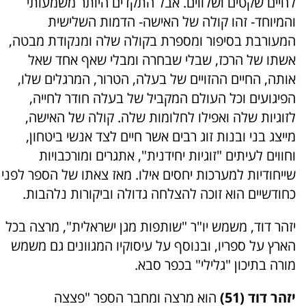
לחיים שקטים ושלווים. אבל התקדים היותר משמעותי
והמיוחד- זהו קולה של האישה- הדמות השלישית
המעורבת בסיפור ומספרת בקולה שלה ומנקודת מבטה,
אשתו של הרכז, שבלי שבחרה ומבלי שאף אחד שאל
אותה, החיים ההזויים של בעלה, הטרור, המרגלים שלו,
הפיגועים וכל העולם המקביל של בעלה חודר לחייה,
לזוגיות שלה ואפילו לחלומות שלה. קולה של האישה,
מייצג בני ובנות זוג רבים אשר חיים לצד אנשי ביטחון,
וחווים לעיתים "זוגיות יחידנית", אתגרים ומורכבויות
שייחודיות למערכות יחסים אילו. מאז צאתו של הספר לפני
כחודשיים הוא זוכה להצלחה גדולה וביקורות נלהבות.
יזהר דוד, משמש יו"ר "שותפות מגן ישראלית", מרצה בכל
הארץ על ספריו, ובנוסף על עיסוקיו המגוונים גם משמש
מורה בתיכון "גלילי" בכפר סבא.
יזהר דוד (51)
הוא מרצה ומחבר הספר "פצצה