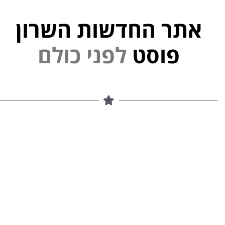
אתר החדשות השרון
פוסט
ל
פ
נ
י