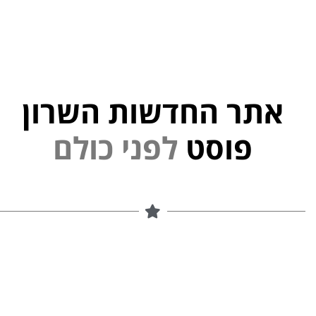
אתר החדשות השרון
י
פוסט
ל
פ
נ