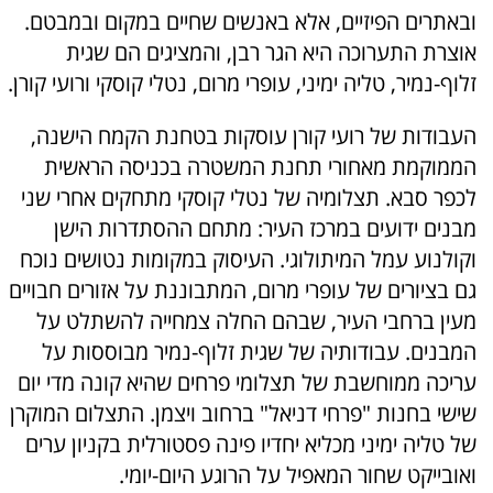
ובאתרים הפיזיים, אלא באנשים שחיים במקום ובמבטם.
אוצרת התערוכה היא הגר רבן, והמציגים הם שגית
זלוף-נמיר, טליה ימיני, עופרי מרום, נטלי קוסקי ורועי קורן.
העבודות של רועי קורן עוסקות בטחנת הקמח הישנה,
הממוקמת מאחורי תחנת המשטרה בכניסה הראשית
לכפר סבא. תצלומיה של נטלי קוסקי מתחקים אחרי שני
מבנים ידועים במרכז העיר: מתחם ההסתדרות הישן
וקולנוע עמל המיתולוגי. העיסוק במקומות נטושים נוכח
גם בציורים של עופרי מרום, המתבוננת על אזורים חבויים
מעין ברחבי העיר, שבהם החלה צמחייה להשתלט על
המבנים. עבודותיה של שגית זלוף-נמיר מבוססות על
עריכה ממוחשבת של תצלומי פרחים שהיא קונה מדי יום
שישי בחנות "פרחי דניאל" ברחוב ויצמן. התצלום המוקרן
של טליה ימיני מכליא יחדיו פינה פסטורלית בקניון ערים
ואובייקט שחור המאפיל על הרוגע היום-יומי.