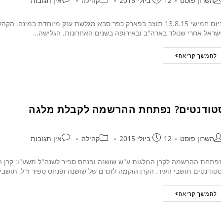
השרון פוסט
12 ביולי 2015
קהילה
אין תגובות
ביום חמישי 13.8.15 תוצב בפארק כפר סבא מגלשת ענק מיוחדת במינה
שראל אחרי שנולד בארה"ב ובאירופה בשנים האחרונות. הגלישה…
להמשך קריאה
טודנטים? נפתחת ההרשמה לקבלת מלגה
השרון פוסט
12 ביולי 2015
קהילה
אין תגובות
תחת ההרשמה לקרן המלגות ע"ש שושנה ופנחס ספיר לשנה"ל תשע"ו: קרן ה
טודנטים תושבי העיר. הקרן הוקמה לזכרם של שושנה ופנחס ספיר ז"ל, תושבי
להמשך קריאה