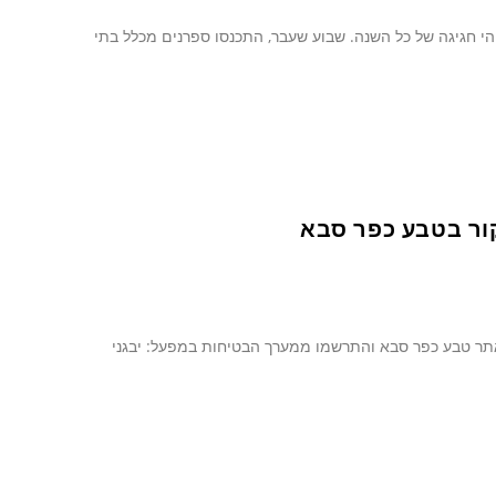
יירי מגדלי הים התיכון זוהי חגיגה של כל השנה. שבוע שעבר, התכנסו ספרנים מכלל בתי
ור בטבע כפר סבא
אתר טבע כפר סבא והתרשמו ממערך הבטיחות במפעל: יבגני