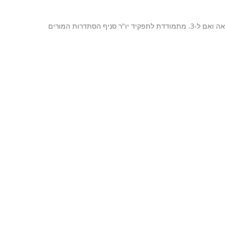
עדה רמון, יו"ר סיעת נחל בשרון, מורה פעילה מזה 20 שנה. בעלת תואר שני, נשואה ואם ל-3. מתמודדת לתפקיד יו"ר סניף הסתדרות המורים