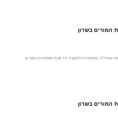
ת המורים בשרון
עדה רמון, יו"ר סיעת נחל בשרון, מורה פעילה מזה 20 שנה. בעלת תואר שני, נשואה ואם ל-3. מתמודדת לתפקיד יו"ר סניף הסתדרות המורים
ת המורים בשרון