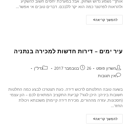
אותך" נשמע נדוש ושחוק. אבל במערכת יחסים חשוב להשקיע
ולהראות לפרטנר כמה הוא יקר ללבכם. דברים טובים אי אפשר…
להמשך קריאה
עיר ימים – דירות חדשות למכירה בנתניה
השרון פוסט
26 בנובמבר 2017
נדל"ן
אין תגובות
בשעה טובה החלטתם לרכוש דירה. כעת תצטרכו לבצע כמה החלטות
חשובות ביניהן: היכן לגור? קביעת התקציב המתאים לכם – הון עצמי
(חסכונות, עזרה מההורים, מכירת דירה קיימת) משכנתא ויכולת
החזר…
להמשך קריאה