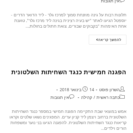
אין תגובות
תלונות רבות על גינה מוזנחת סמוך למרכז גלר - ליד הדואר הדרים -
יוספטל הגיעו לאתר "יש בעיה רצינית בגינה ליד מרכז גלר", טוענת
אחת האימהות "בקבוקים שבורים, צואת חתולים בחולות,…
להמשך קריאה
הפגנה חמישית כנגד השחיתות השלטונית
השרון פוסט
14 בינואר 2018
כתבה ראשית
/
קהילה
אין תגובות
אמש במוצאי שבת התקיימה הפגנה חמישי במספר כנגד השחיתות
השלטונית ברחוב ויצמן ליד קניון ערים. המפגינים נשאו שלטים וקראו
קריאות כנגד השחיתות השלטונית. להפגנה הגיעו בני נוער ומשפחות
הורים וילדים…