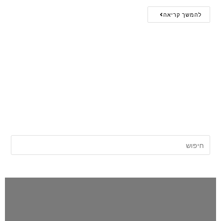
להמשך קריאה
אתר החדשות של השרון |
השרון פוסט