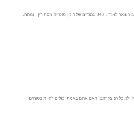
נעם כהן היא נערה בת 16המוציאה בימים אלה את הספר *"אור"* בהוצאת "ניב הוצאה לאור". 340 עמודים של רומן-פנטזיה מסתורין - ומתח.
לא כל הנוצץ זהב? האם אתם באמת יכולים להיות בטוחים