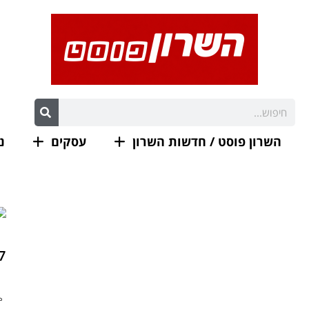
השרון פוסט / חדשות השרון
עסקים
נ
37 דיירי ארלוזורוב בכפר סב