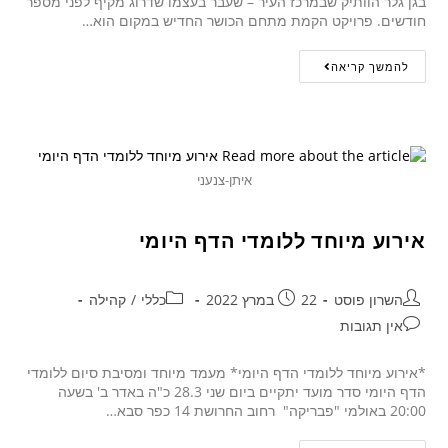
בגן גלר הוותיק שבמרכז העיר – שעבר בעצמו שדרוג מקיף לפני מספר
חודשים. פרויקט הקמת מתחם הכושר החדיש במקום הוא…
להמשך קריאה
איתן-צנעני
אירוע מיוחד ללומדי הדף היומי
השרון פוסט
22 במרץ 2022
כללי
/
קהילה
אין תגובות
*אירוע מיוחד ללומדי הדף היומי* מעמד מיוחד ומסיבת סיום ללומדי
הדף היומי סדר מועד יתקיים ביום שני 28.3 כ"ה באדר ב' בשעה
20:00 באולמי "פבריקה" רחוב החרושת 14 כפר סבא…