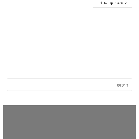
להמשך קריאה
אתר החדשות של השרון |
השרון פוסט
לפני כולם!