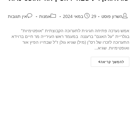
השרון פוסט
29 במאי 2024
אמנות
אין תגובות
אמש נערכה פתיחה חגיגית לתערוכה הקבוצתית "אופטימיות"
בגלריית "על האגם" ברעננה במעמד ראש העירייה מר חיים ברוידא
התערוכה לזכרו של רס"ן (מיל) שגיא גולן ז"ל שבחייו הפיץ אור
ואופטימיות. שגיא…
להמשך קריאה