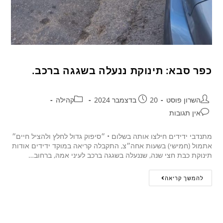
כפר סבא: תינוקת ננעלה בשגגה ברכב.
השרון פוסט
20 בדצמבר 2024
קהילה
אין תגובות
מתנדבי ידידים חילצו אותה בשלום • ״סיפוק גדול לחלץ ולהציל חיים״
אתמול (חמישי) בשעות אחה״צ, התקבלה קריאה במוקד ידידים אודות
תינוקת כבת חצי שנה, שננעלה בשגגה ברכב לעיני אמהּ, ברחוב…
להמשך קריאה