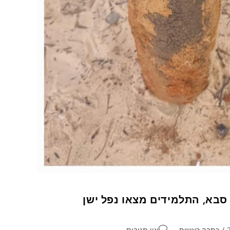
בא, התלמידים מצאו נפל ישן
/
כתבה ראשית
אין תגובות