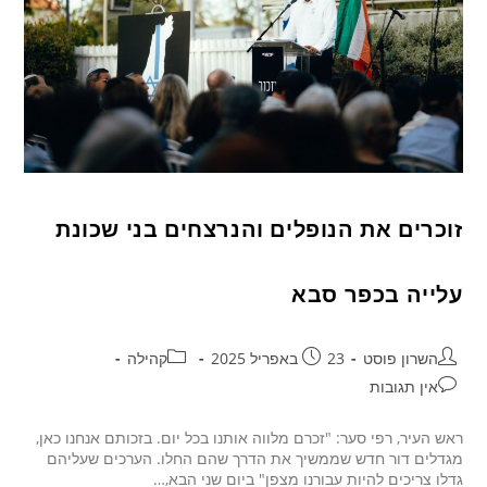
זוכרים את הנופלים והנרצחים בני שכונת
עלייה בכפר סבא
השרון פוסט
23 באפריל 2025
קהילה
אין תגובות
ראש העיר, רפי סער: "זכרם מלווה אותנו בכל יום. בזכותם אנחנו כאן,
מגדלים דור חדש שממשיך את הדרך שהם החלו. הערכים שעליהם
גדלו צריכים להיות עבורנו מצפן" ביום שני הבא,…