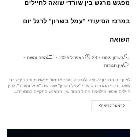
מפגש מרגש בין שורדי שואה לחיילים
במרכז הסיעודי "עמל בשרון" לרגל יום
השואה
השרון פוסט
23 באפריל 2025
מפה ומשם
אין תגובות
לציון יום הזיכרון לשואה ולגבורה, נערך אתמול מפגש מיוחד בין שורדי
שואה, דיירי המרכז הסיעודי "עמל בשרון" של רשת "עמל ומעבר", לבין
חיילים ואנשי מילואים מחיל המודיעין. המפגש התקיים במסגרת…
להמשך קריאה