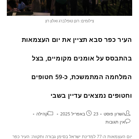
צילומים: רונן טופלברג ואלון רון
העיר כפר סבא תציין את יום העצמאות
בהתבסס על אומנים מקומיים, בצל
המלחמה המתמשכת, כ-59 חטופים
וחטופים נמצאים עדיין בשבי
השרון פוסט
23 באפריל 2025
קהילה
אין תגובות
יום העצמאות ה-77 למדינת ישראל בסימן גבורה ותקווה: העיר כפר