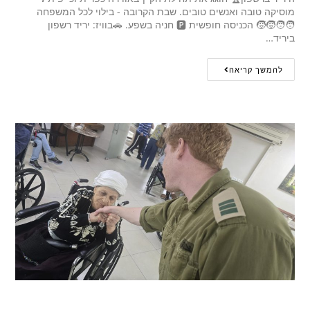
מוסיקה טובה ואנשים טובים. שבת הקרובה - בילוי לכל המשפחה
🧑‍🧑‍🧒‍🧒 הכניסה חופשית 🅿️ חניה בשפע. 🚗בוויז: יריד רשפון
ביריד…
להמשך קריאה