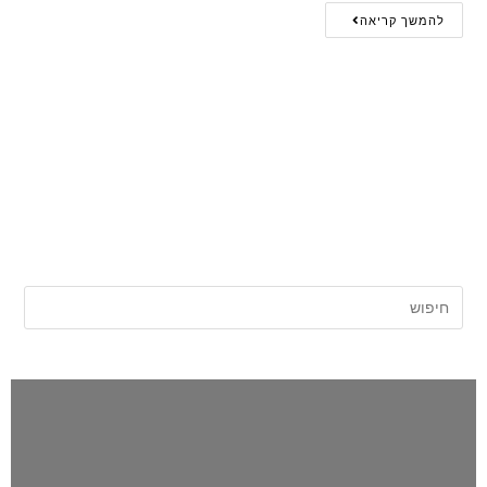
להמשך קריאה
אתר החדשות של השרון |
השרון פוסט