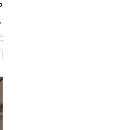
ל
בע
לקסה (LEXA) נ