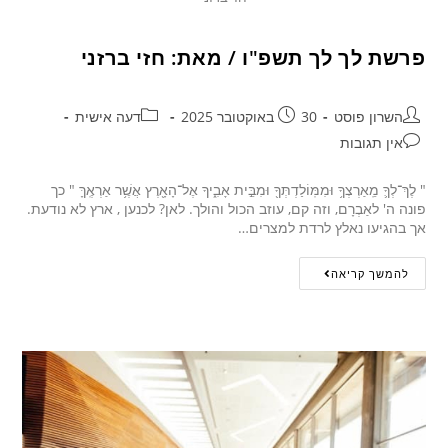
פרשת לך לך תשפ"ו / מאת: חזי ברזני
השרון פוסט
30 באוקטובר 2025
דעה אישית
אין תגובות
" לֶךְ־לְךָ֛ מֵֽאַרְצְךָ֥ וּמִמּֽוֹלַדְתְּךָ֖ וּמִבֵּ֣ית אָבִ֑יךָ אֶל־הָאָ֖רֶץ אֲשֶׁ֥ר אַרְאֶֽךָּ " כך
פונה ה' לאַבְרָם, וזה קם, עוזב הכול והולך. לאן? לכנען , ארץ לא נודעת.
אך בהגיעו נאלץ לרדת למצרים…
להמשך קריאה