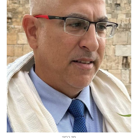
חזי ברזני