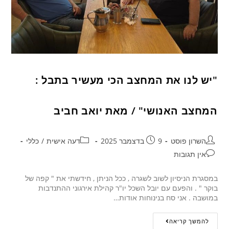
"יש לנו את המחצב הכי מעשיר בתבל :
המחצב האנושי" / מאת יואב חביב
השרון פוסט
9 בדצמבר 2025
דעה אישית
/
כללי
אין תגובות
במסגרת הניסיון לשוב לשגרה , ככל הניתן , חידשתי את " קפה של
בוקר " . והפעם עם יובל השכל יו"ר קהילת אירגוני ההתנדבות
במושבה . אני סח בנינוחות אודות…
להמשך קריאה