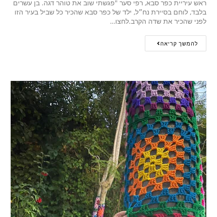
ראש עיריית כפר סבא, רפי סער "פגשתי שוב את טוהר דגה. בן עשרים
בלבד, לוחם בסיירת נח״ל, ילד של כפר סבא שהכיר כל שביל בעיר הזו
לפני שהכיר את שדה הקרב.לחצו…
להמשך קריאה