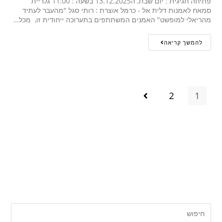
פתיחה חגיגית : יום שבת, ה13.12.2025 בשעה : 11:00 גלריית
סמאח לאמנות דלית אל - כרמל אוצרת : רותי סגל "מהעבר לעתיד
מהריאלי למופשט" האמנים המשתתפים בתערוכה ייחודית זו, מכל…
להמשך קריאה
2
1