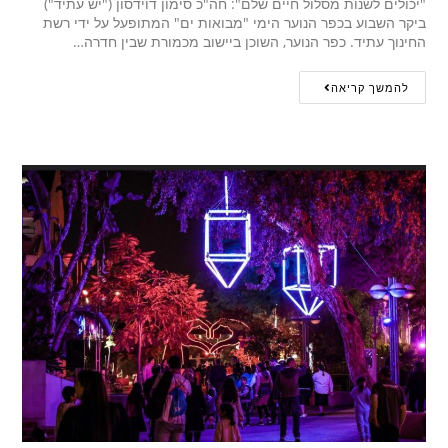
"יכולים לשנות מסלול חיים שלם": חה"כ סימון דוידסון ("יש עתיד")
ביקר השבוע בכפר הנוער הימי "מבואות ים" המתופעל על ידי רשת
החינוך עתיד. כפר הנוער, השוכן ביישוב מכמורת שבין חדרה…
להמשך קריאה