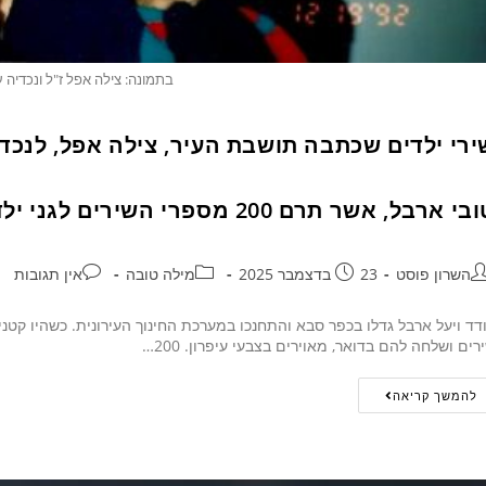
בתמונה: צילה אפל ז"ל ונכדיה ע
ירי ילדים שכתבה תושבת העיר, צילה אפל, לנכדיה
י ארבל, אשר תרם 200 מספרי השירים לגני ילדים בכפר סבא
השרון פוסט
23 בדצמבר 2025
מילה טובה
אין תגובות
דד ויעל ארבל גדלו בכפר סבא והתחנכו במערכת החינוך העירונית. כשהיו קטני
רים ושלחה להם בדואר, מאוירים בצבעי עיפרון. 200…
להמשך קריאה