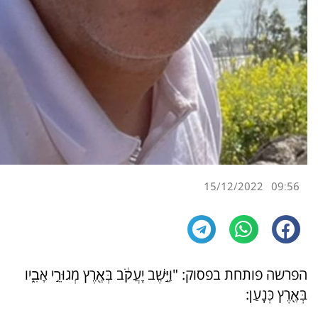
15/12/2022
09:56
הפרשה פותחת בפסוק: "וַיֵּ֣שֶׁב יַֽעֲקֹ֔ב בְּאֶ֖רֶץ מְגוּרֵ֣י אָבִ֑יו
בְּאֶ֖רֶץ כְּנָֽעַן: