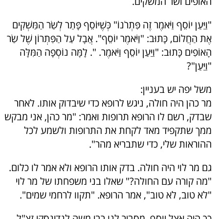
האופים ושר המשקים.
"וַיַּעַן יוֹסֵף וַיֹּאמֶר זֶה פִּתְרֹנוֹ" כְּשֶׁיּוֹסֵף פָּתַר לְשַׂר הַמַּשְׁקִים
אֶת הַחֲלוֹם, כָּתוּב: "וַיֹּאמֶר יוֹסֵף". אֲבָל עַל הַפִּתְרוֹן שֶׁל שַׂר
הָאוֹפִים כָּתוּב: "וַיַּעַן יוֹסֵף וַיֹּאמֶר. ". לָמָּה נוֹסְפָה הַמִּלָּה
"וַיַּעַן"?
משל יפה יש בעניין:
מר כהן היה חולה, ניגש לרופא כדי שיבדוק אותו. לאחר
שבדק, רשם לו הרופא תרופות ואמר: "מר כהן, אני מבקש
ממך שתקפיד מאד לקחת את התרופות ולשמע לכל
ההוראות שלי, כדי שתבריא מהר".
גם מר לוי היה חולה. בדק אותו הרופא ולא אמר לו כלום.
"מה קורה עם החולה?" שאלו בני משפחתו של מר לוי
"לא טוב, לא טוב", אמר הרופא. "תקוו לרחמי שמים".
כך היה אצל יוסף, מסביר לנו רבי משה לנדינסקי זצ"ל