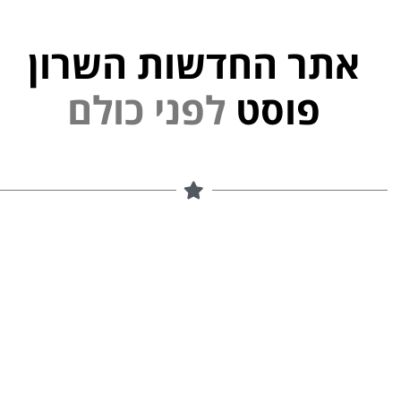
אתר החדשות השרון
י
נ
פ
ל
פוסט
ם
ל
ו