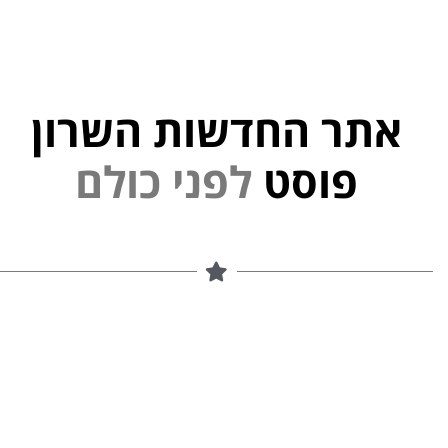
אתר החדשות השרון
י
פוסט
ל
פ
נ