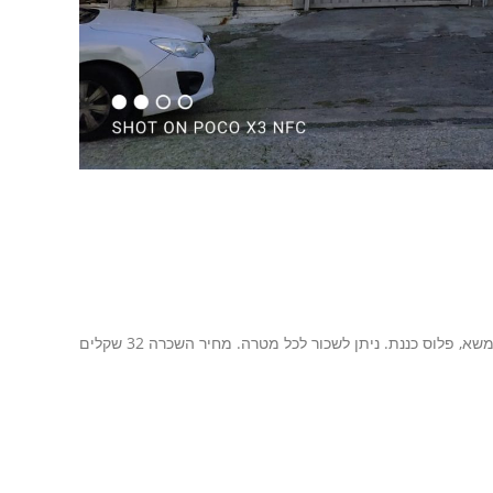
אולם גדול להשכרה בא.ת. אלפי מנשה - 400 מטר, ממוקם בקומה 2. יש מעלון משא, פלוס כננת. ניתן לשכור לכל מטרה. מחיר השכרה 32 שקלים