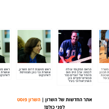
ומשרד
הראפ המקומי עולה
ראש מועצת דרום השרון,
ראש מוע
 תכנון
לבמה: ערב היפ הופ
אושרת גני גונן מצטרפת
אושרת ג
שכונת
מיוחד של יוצרים כפר
לאיזנקוט
לאיזנקו
בעיר
סבאיים יתקיים בגן
הארכיאולוגי בעיר
אתר החדשות של השרון |
השרון פוסט
לפני כולם!