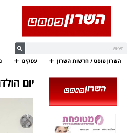
השרון פוסט / חדשות השרון
עסקים
נ
יום הולדת 75 למאיר א