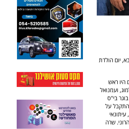
א, יום הולדת
 היו ראש
וג, ועמנואל
בוגר בי"ס
 התקבל על
 עיתונאי
רוני. שרה