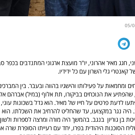
05/0
י, חגג מאיר אהרוני, יו"ר מועצת ארגוני המתנדבים בכפר סב
ם ומחמאות על פעילותו והישגיו בהווה ובעבר. בין המברכים
 שהפתיע את הנוכחים בביקורו, תת אלוף (במיל) אברהם אלמ
תעו לדעת פרטים על חייו של מאיר. הוא גדל בשכונות עוני, 
. היה נגר במקצועו, עד שהחליט להרחיב את השכלתו. הוא
טת בן גוריון בנגב. בהמשך היה מורה ומרצה לספרות ולשון,
יח הסוכנות היהודית בפרו, יחד עם רעייתו הסופרת שרה אה