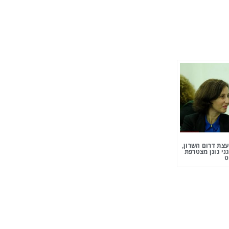
צת דרום השרון,
ני גונן מצטרפת
ט