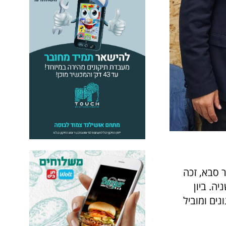
ר סבא, זכה
ה. ביון
נים ומוביל