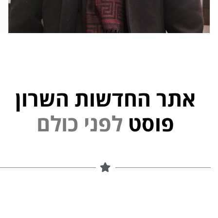
אתר החדשות השרון
פוסט
ל
פ
נ
י