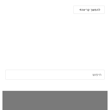
להמשך קריאה
אתר החדשות של השרון |
השרון פוסט