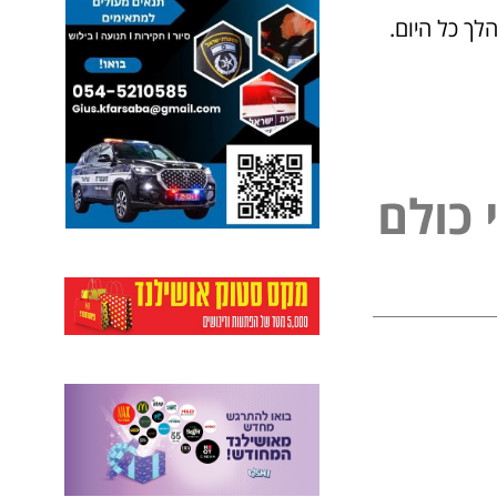
ך כל היום.
נ
י
פ
ל
כ
ו
ם
ל
ל
ו
ם
כ