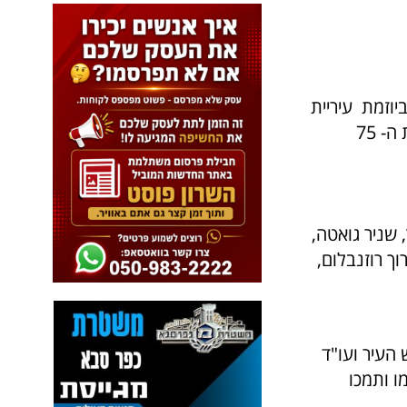
יוזמת עיריית
כפר סבא, המחלקה למורשת ישראל והמועצה הדתית לכבוד יום העצמאות ה- 75
 שניר גואטה,
וך רוזנבלום,
העיר ועו"ד
ו ותמכו