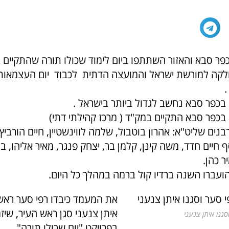
פר סבא והאזור השתתפו ביום לימוד שכולו תורה שהתקיים ב
.
 בכפר סבא נחשב לגדול ביותר בישראל .
 בכפר סבא התקיים במק"ד ( מרכז קהילתי דתי)
ם שליט"א: אהרון בוטבול, שלמה לווינשטיין, חיים הורביץ,
ף חיים חדד, משה קינן, קלמן בר, יצחק פנגר, מאיר אליהו, בר
ר כהן.
ועברו השנה ברדיו קול ברמה במהלך כל היום.
את המעמד כיבדו רפי סער ראש 
איתן צנעני סגן ראש העיר, שיזמ
גנו איתן צנעני
בפרויקט "יום שכולו תורה".