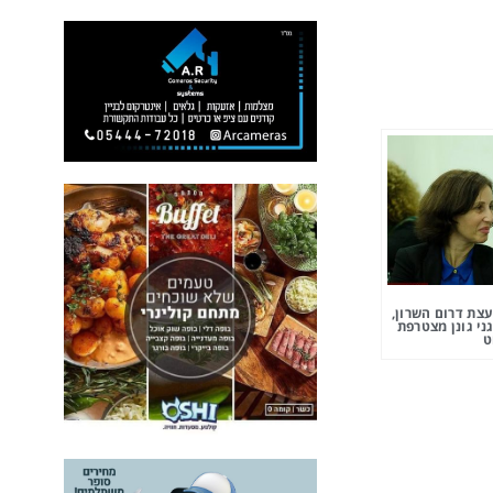
צת דרום השרון,
ני גונן מצטרפת
ט