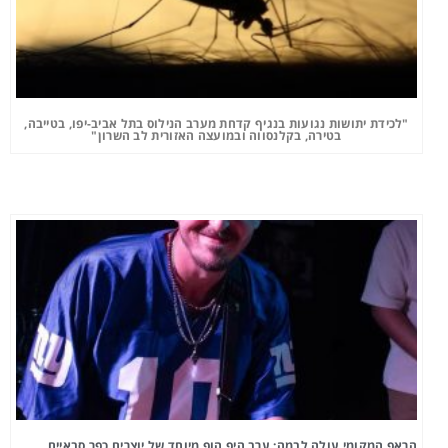
"לכידת יתושות נגועות בנגיף קדחת מערב הנילוס בתל אביב-יפו, בטייבה,
בטירה, בקלנסווה ובמועצה האזורית לב השרון"
הראפ המקומי עולה לבמה: ערב היפ הופ מיוחד של יוצרים כפר סבאיים