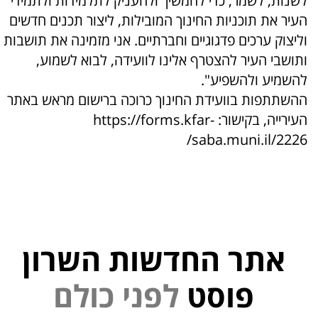
לשנות, לשמר, כדי להמשיך ולהעניק לתלמידות ולתמידי
העיר את תוכניות החינוך המובילות, ליצור תכנים חדשים
וליצוק ערכים פדגוגיים וחברתיים. אני מזמינה את תושבות
ותושבי העיר להצטרף אלינו לוועידה, לבוא לשמוע,
להשמיע ולהשפיע".
ההשתתפות בוועידת החינוך כרוכה ברישום מראש באתר
העירייה, בקישור: https://forms.kfar-
saba.muni.il/2226/
אתר החדשות השרון
פוסט
ל
פ
נ
י