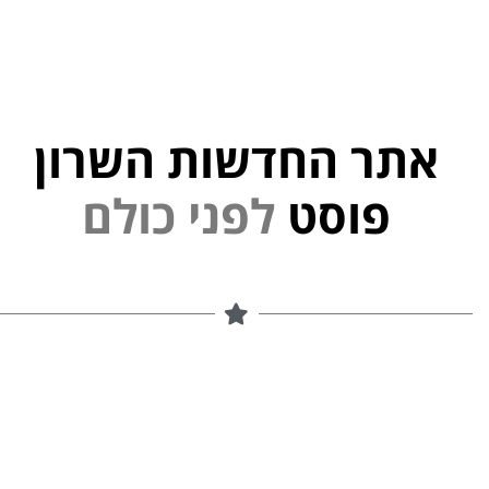
אתר החדשות השרון
י
פוסט
ל
פ
נ