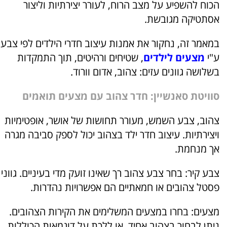
הכוח להשפיע על מצב הרוח, לעורר יצירתיות וליצור
אסתטיקה מגובשת.
במאמר זה, נחקור את אמנות עיצוב חדרי הילדים לפי צבע
ע"י
מצעים לילדים
, שטיחים ורהיטים, תוך התמקדות
בשלושה גוונים עזים: צהוב, אדום וורוד.
סוויטת סאנשיין: חדר צהוב עם מצעים תואמים
צהוב, צבע השמש, מעורר תחושות של אושר, אופטימיות
ויצירתיות. עיצוב חדר ילד בצהוב יכול לספק סביבה מגרה
אך מנחמת.
צבע קיר: בחר צבע צהוב רך שאינו זועק מדי בעיניים. גווני
פסטל צהובים או חמאתיים הם אפשרויות נהדרות.
מצעים: בחרו במצעים המשלימים את הקירות הצהובים.
ניתן לבחור בצהוב אחיד, או ללכת על דוגמאות הכוללות