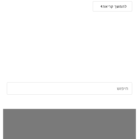
להמשך קריאה
אתר החדשות של השרון |
השרון פוסט