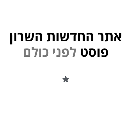
אתר החדשות השרון
י
פוסט
ל
פ
נ