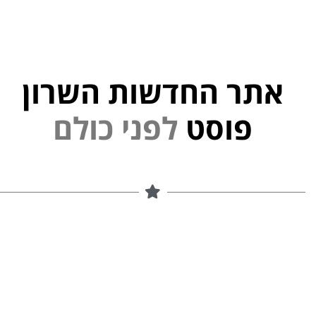
אתר החדשות השרון
י
פוסט
ל
פ
נ