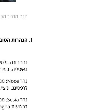
הנה מדריך מקיף
הנהרות הטובי
נהר דורה בלטי
באיטליה, במיו
לרפטינג, ומציע
נהר Sesia: ממוקם בעמק Valsesia, הוא מספק חוויות
ברצועות Alagna ו-Balmuccia.