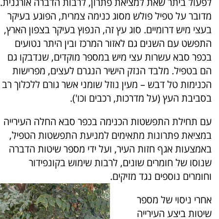
לפעול ביתר שאת למציאת פתרון, לרבות הדברה אורגנית.
מדובר על טפיל פולש מסוג כנימה צמרית, הפוגע בעיקר
בעצי מיש דרומיים. סוג עץ זה, הנפוץ בעיקר בצפון הארץ,
התפשט עם השנים גם לאזור המרכז ובין היתר נטועים
בכפר סבא עשרות עצי מיש במספר מוקדים, שנדבקו גם
הם בטפיל. מלבד הנזק הישיר הנגרם לעצים, מפרישות
הכנימות טל דבש – מעין נוזל שומני אשר גורם ללכלוך רב
בסביבת העץ (על מדרכות, רכבים וכו').
עם תחילת התפשטות הכנימה בכפר סבא החלה העירייה
במציאת פתרונות מתאימים למניעת התפשטות הטפיל,
באמצעות אגף חזות העיר, ועל ידי מספר שיטות הדברה
שנוסו של חומרים שונים, לרבות שימוש בקונפידור
וחומרים נוספים נגד מזיקים.
אחרי ניסוי של מספר
שיטות ביצע העירייה