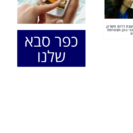
צת דרום השרון,
ני גונן מצטרפת
כפר סבא
ט
שלנו