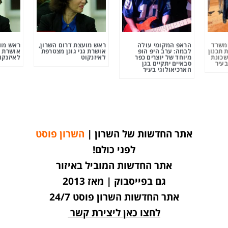
ומשרד
הראפ המקומי עולה
ראש מועצת דרום השרון,
ראש מוע
 תכנון
לבמה: ערב היפ הופ
אושרת גני גונן מצטרפת
אושרת ג
שכונת
מיוחד של יוצרים כפר
לאיזנקוט
לאיזנקו
בעיר
סבאיים יתקיים בגן
הארכיאולוגי בעיר
אתר החדשות של השרון |
השרון פוסט
לפני כולם!
אתר החדשות המוביל באיזור
גם בפייסבוק | מאז 2013
אתר החדשות השרון פוסט 24/7
לחצו כאן ליצירת קשר