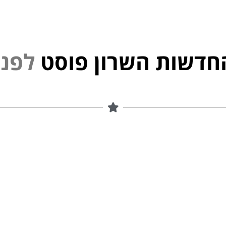
חדשות השרון פוסט
י
נ
פ
ל