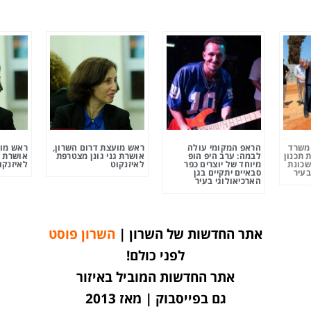
ומשרד
הראפ המקומי עולה
ראש מועצת דרום השרון,
ראש מוע
 תכנון
לבמה: ערב היפ הופ
אושרת גני גונן מצטרפת
אושרת ג
שכונת
מיוחד של יוצרים כפר
לאיזנקוט
לאיזנקו
בעיר
סבאיים יתקיים בגן
הארכיאולוגי בעיר
אתר החדשות של השרון |
השרון פוסט
לפני כולם!
אתר החדשות המוביל באיזור
גם בפייסבוק | מאז 2013