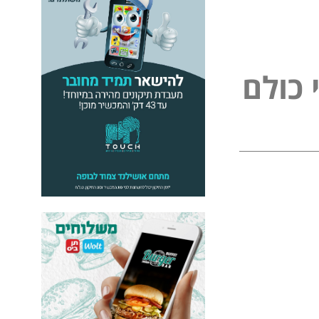
כ
ו
ל
ם
ל
פ
נ