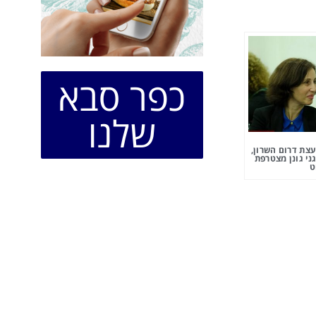
כפר סבא
שלנו
צת דרום השרון,
ני גונן מצטרפת
ט